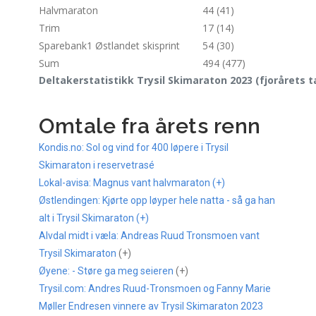
Halvmaraton
44 (41)
Trim
17 (14)
Sparebank1 Østlandet skisprint
54 (30)
Sum
494 (477)
Deltakerstatistikk Trysil Skimaraton 2023 (fjorårets ta
Omtale fra årets renn
Kondis.no: Sol og vind for 400 løpere i Trysil
Skimaraton i reservetrasé
Lokal-avisa: Magnus vant halvmaraton (+)
Østlendingen: Kjørte opp løyper hele natta - så ga han
alt i Trysil Skimaraton (+)
Alvdal midt i væla: Andreas Ruud Tronsmoen vant
Trysil Skimaraton
(+)
Øyene: - Støre ga meg seieren
(+)
Trysil.com: Andres Ruud-Tronsmoen og Fanny Marie
Møller Endresen vinnere av Trysil Skimaraton 2023