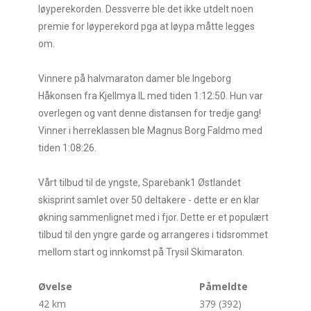
løyperekorden. Dessverre ble det ikke utdelt noen
premie for løyperekord pga at løypa måtte legges
om.
Vinnere på halvmaraton damer ble Ingeborg
Håkonsen fra Kjellmya IL med tiden 1:12:50. Hun var
overlegen og vant denne distansen for tredje gang!
Vinner i herreklassen ble Magnus Borg Faldmo med
tiden 1:08:26.
Vårt tilbud til de yngste, Sparebank1 Østlandet
skisprint samlet over 50 deltakere - dette er en klar
økning sammenlignet med i fjor. Dette er et populært
tilbud til den yngre garde og arrangeres i tidsrommet
mellom start og innkomst på Trysil Skimaraton.
Øvelse
Påmeldte
42 km
379 (392)