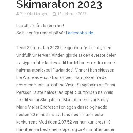
Skimaraton 2023
Per Ola Haugen
18. februar 2023
Les alt om årets renn her!
Se bilder fra rennet på vår
Facebook-side
.
Trysil Skimaraton 2023 ble gjennomført i flott, men
vindfullt vintervær. Vinden gjorde at den øverste delen
av løypa måtte kuttes ut til fordel for en ekstra runde i
halvmaratonløypa i "lavlandet". Vinner i herreklassen
ble Andreas Ruud-Tronsmoen. Han rykket fra de
nærmeste konkurrentene Vinjar Skogsholm og Oscar
Persson i siste halvdel av løpet. Spurtprisen halvveis
gikk til Vinjar Skogsholm. Blant damene var Fanny
Marie Møller Endresen i en egen klasse og hadde
nesten 20 minutters avstand ned til nærmeste
konkurrent. Med tiden 2:07:52 var hun kun drøyt 10
minutter fra beste herreløper og ca 4 minutter under