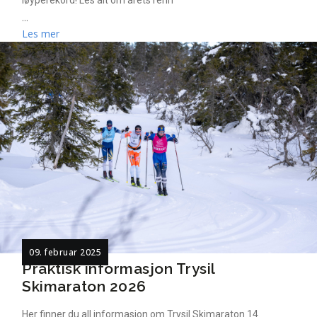
løyperekord! Les alt om årets renn
...
Les mer
09. februar 2025
Praktisk informasjon Trysil
Skimaraton 2026
Her finner du all informasjon om Trysil Skimaraton 14.